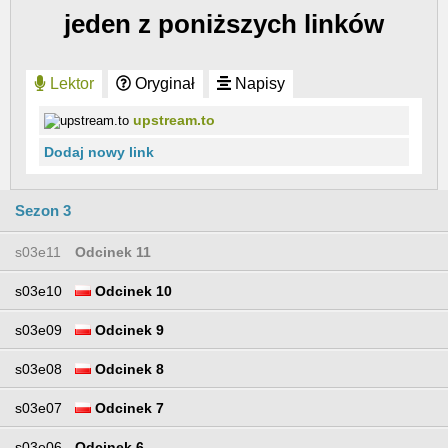
jeden z poniższych linków
Lektor
Oryginał
Napisy
upstream.to
Dodaj nowy link
Sezon 3
s03e11
Odcinek 11
s03e10
Odcinek 10
s03e09
Odcinek 9
s03e08
Odcinek 8
s03e07
Odcinek 7
s03e06
Odcinek 6