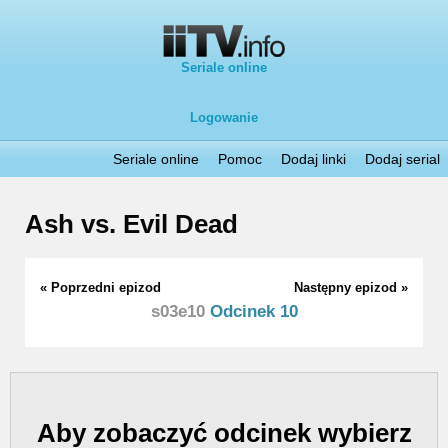
Seriale online
Logowanie
Seriale online
Pomoc
Dodaj linki
Dodaj serial
Ash vs. Evil Dead
« Poprzedni epizod
Następny epizod »
s03e10
Odcinek 10
Aby zobaczyć odcinek wybierz