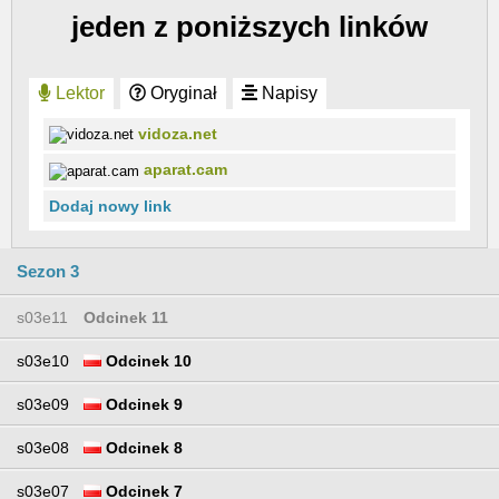
jeden z poniższych linków
Lektor
Oryginał
Napisy
vidoza.net
aparat.cam
Dodaj nowy link
Sezon 3
s03e11
Odcinek 11
s03e10
Odcinek 10
s03e09
Odcinek 9
s03e08
Odcinek 8
s03e07
Odcinek 7