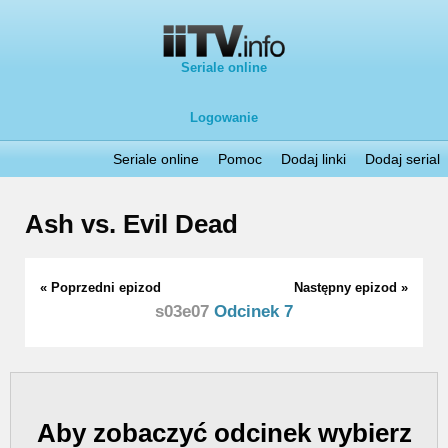
Seriale online
Logowanie
Seriale online
Pomoc
Dodaj linki
Dodaj serial
Ash vs. Evil Dead
« Poprzedni epizod
Następny epizod »
s03e07
Odcinek 7
Aby zobaczyć odcinek wybierz