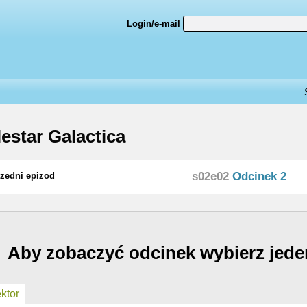
Login/e-mail
lestar Galactica
s02e02
Odcinek 2
zedni epizod
Aby zobaczyć odcinek wybierz jede
ktor