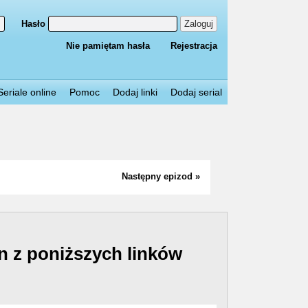
Hasło
Zaloguj
Nie pamiętam hasła
Rejestracja
Seriale online
Pomoc
Dodaj linki
Dodaj serial
Następny epizod »
n z poniższych linków