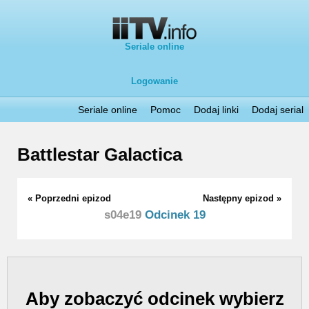
Seriale online
Logowanie
Seriale online
Pomoc
Dodaj linki
Dodaj serial
Battlestar Galactica
« Poprzedni epizod
Następny epizod »
s04e19
Odcinek 19
Aby zobaczyć odcinek wybierz