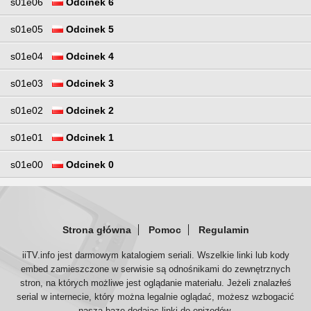
s01e06
Odcinek 6
s01e05
Odcinek 5
s01e04
Odcinek 4
s01e03
Odcinek 3
s01e02
Odcinek 2
s01e01
Odcinek 1
s01e00
Odcinek 0
Strona główna
Pomoc
Regulamin
iiTV.info jest darmowym katalogiem seriali. Wszelkie linki lub kody
embed zamieszczone w serwisie są odnośnikami do zewnętrznych
stron, na których możliwe jest oglądanie materiału. Jeżeli znalazłeś
serial w internecie, który można legalnie oglądać, możesz wzbogacić
naszą bazę dodając linki do epizodów.