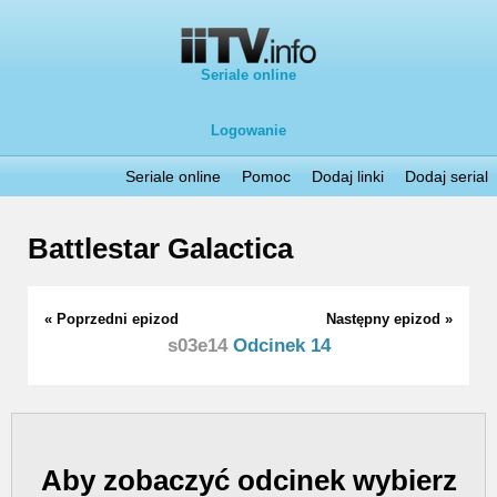
Seriale online
Logowanie
Seriale online
Pomoc
Dodaj linki
Dodaj serial
Battlestar Galactica
« Poprzedni epizod
Następny epizod »
s03e14
Odcinek 14
Aby zobaczyć odcinek wybierz