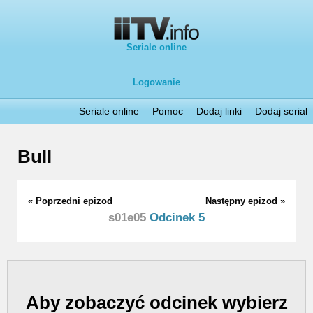
Seriale online
Logowanie
Seriale online
Pomoc
Dodaj linki
Dodaj serial
Bull
« Poprzedni epizod
Następny epizod »
s01e05
Odcinek 5
Aby zobaczyć odcinek wybierz