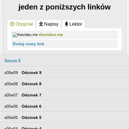
jeden z poniższych linków
Oryginał
Napisy
Lektor
thevideo.me
Dodaj nowy link
Sezon 5
s05e09
Odcinek 9
s05e08
Odcinek 8
s05e07
Odcinek 7
s05e06
Odcinek 6
s05e05
Odcinek 5
s05e04
Odcinek 4