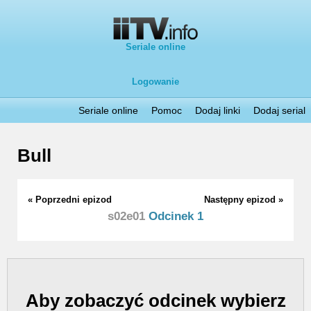
Seriale online
Logowanie
Seriale online
Pomoc
Dodaj linki
Dodaj serial
Bull
« Poprzedni epizod
Następny epizod »
s02e01
Odcinek 1
Aby zobaczyć odcinek wybierz