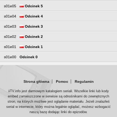
s01e05
Odcinek 5
s01e04
Odcinek 4
s01e03
Odcinek 3
s01e02
Odcinek 2
s01e01
Odcinek 1
s01e00
Odcinek 0
Strona główna
Pomoc
Regulamin
iiTV.info jest darmowym katalogiem seriali. Wszelkie linki lub kody
embed zamieszczone w serwisie są odnośnikami do zewnętrznych
stron, na których możliwe jest oglądanie materiału. Jeżeli znalazłeś
serial w internecie, który można legalnie oglądać, możesz wzbogacić
naszą bazę dodając linki do epizodów.