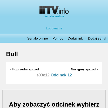
Seriale online
Logowanie
Seriale online
Pomoc
Dodaj linki
Dodaj serial
Bull
« Poprzedni epizod
Następny epizod »
s03e12
Odcinek 12
Aby zobaczyć odcinek wybierz