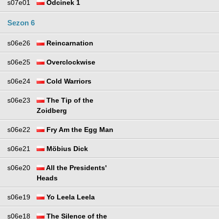
s07e01
Odcinek 1
Sezon 6
s06e26
Reincarnation
s06e25
Overclockwise
s06e24
Cold Warriors
s06e23
The Tip of the
Zoidberg
s06e22
Fry Am the Egg Man
s06e21
Möbius Dick
s06e20
All the Presidents'
Heads
s06e19
Yo Leela Leela
s06e18
The Silence of the