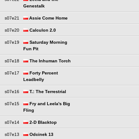
Genestalk
s07e21
Assie Come Home
s07e20
Calculon 2.0
s07e19
Saturday Morning
Fun Pit
s07e18
The Inhuman Torch
s07e17
Forty Percent
Leadbelly
s07e16
T.: The Terrestrial
s07e15
Fry and Leela's Big
Fling
s07e14
2-D Blacktop
s07e13
Odcinek 13