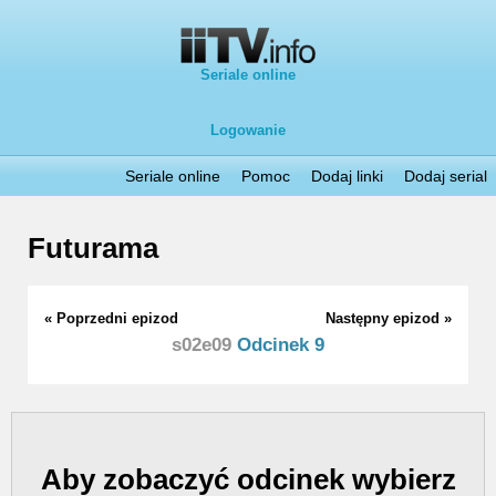
Seriale online
Logowanie
Seriale online
Pomoc
Dodaj linki
Dodaj serial
Futurama
« Poprzedni epizod
Następny epizod »
s02e09
Odcinek 9
Aby zobaczyć odcinek wybierz