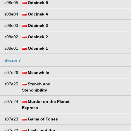
s08e05
Odcinek 5
s08e04
Odcinek 4
s08e03
Odcinek 3
s08e02
Odcinek 2
s08e01
Odcinek 1
Sezon 7
s07e26
Meanwhile
s07e25
Stench and
Stenchibility
s07e24
Murder on the Planet
Express
s07e23
Game of Tones
s07e22
Leela and the