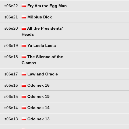
s06e22
Fry Am the Egg Man
s06e21
Möbius Dick
s06e20
All the Presidents'
Heads
s06e19
Yo Leela Leela
s06e18
The Silence of the
Clamps
s06e17
Law and Oracle
s06e16
Odcinek 16
s06e15
Odcinek 15
s06e14
Odcinek 14
s06e13
Odcinek 13