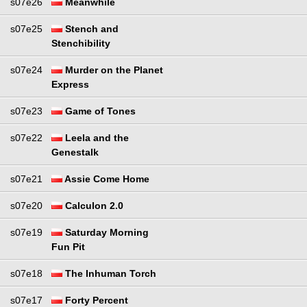
s07e26
Meanwhile
s07e25
Stench and
Stenchibility
s07e24
Murder on the Planet
Express
s07e23
Game of Tones
s07e22
Leela and the
Genestalk
s07e21
Assie Come Home
s07e20
Calculon 2.0
s07e19
Saturday Morning
Fun Pit
s07e18
The Inhuman Torch
s07e17
Forty Percent