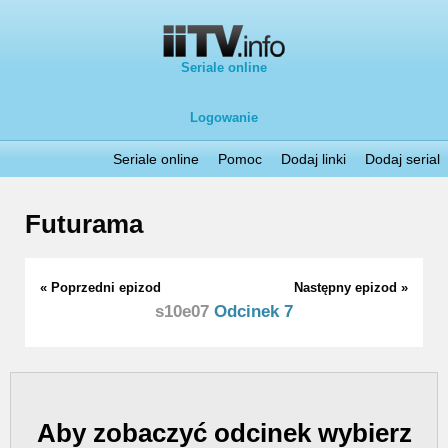
Seriale online
Logowanie
Seriale online
Pomoc
Dodaj linki
Dodaj serial
Futurama
« Poprzedni epizod
Następny epizod »
s10e07
Odcinek 7
Aby zobaczyć odcinek wybierz