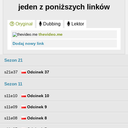
jeden z poniższych linków
Oryginał
Dubbing
Lektor
thevideo.me
Dodaj nowy link
Sezon 21
s21e37
Odcinek 37
Sezon 11
s11e10
Odcinek 10
s11e09
Odcinek 9
s11e08
Odcinek 8