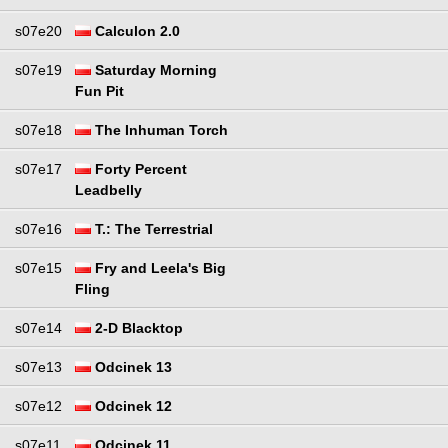
s07e20
Calculon 2.0
s07e19
Saturday Morning
Fun Pit
s07e18
The Inhuman Torch
s07e17
Forty Percent
Leadbelly
s07e16
T.: The Terrestrial
s07e15
Fry and Leela's Big
Fling
s07e14
2-D Blacktop
s07e13
Odcinek 13
s07e12
Odcinek 12
s07e11
Odcinek 11