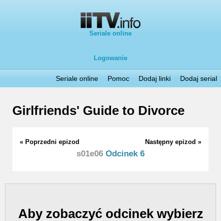
Seriale online
Logowanie
Seriale online
Pomoc
Dodaj linki
Dodaj serial
Girlfriends' Guide to Divorce
« Poprzedni epizod
Następny epizod »
s01e06
Odcinek 6
Aby zobaczyć odcinek wybierz