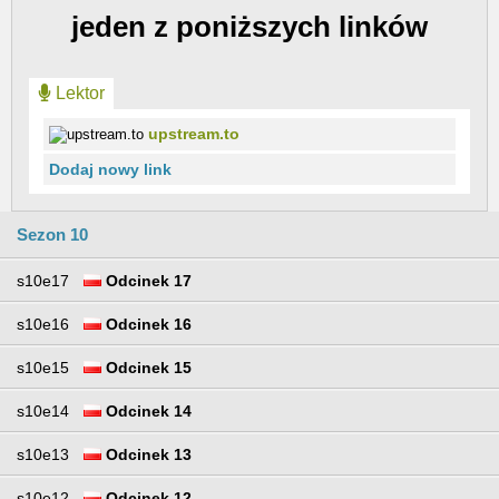
jeden z poniższych linków
Lektor
upstream.to
Dodaj nowy link
Sezon 10
s10e17
Odcinek 17
s10e16
Odcinek 16
s10e15
Odcinek 15
s10e14
Odcinek 14
s10e13
Odcinek 13
s10e12
Odcinek 12