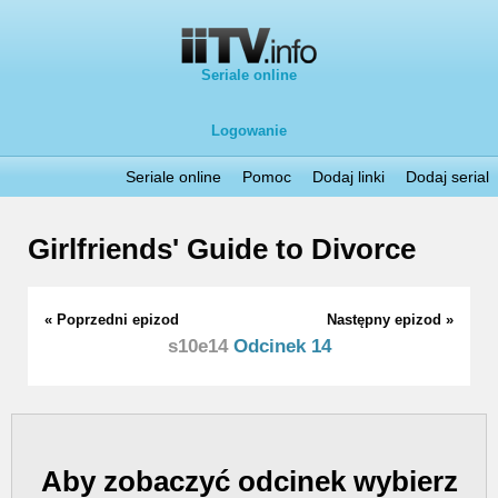
Seriale online
Logowanie
Seriale online
Pomoc
Dodaj linki
Dodaj serial
Girlfriends' Guide to Divorce
« Poprzedni epizod
Następny epizod »
s10e14
Odcinek 14
Aby zobaczyć odcinek wybierz