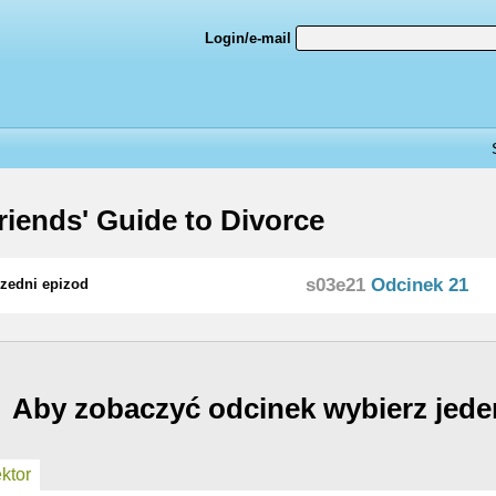
Login/e-mail
friends' Guide to Divorce
s03e21
Odcinek 21
zedni epizod
Aby zobaczyć odcinek wybierz jede
ktor