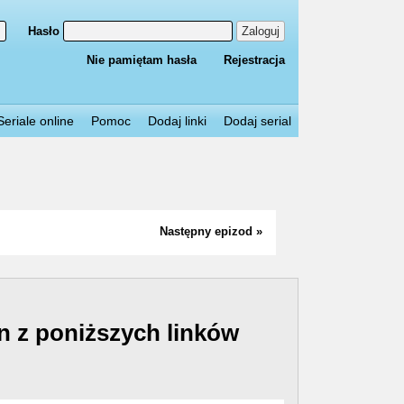
Hasło
Zaloguj
Nie pamiętam hasła
Rejestracja
Seriale online
Pomoc
Dodaj linki
Dodaj serial
Następny epizod »
n z poniższych linków