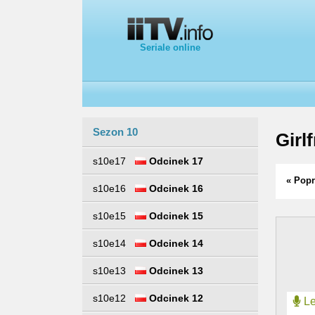
Seriale online
Sezon 10
Girl
s10e17
Odcinek 17
« Popr
s10e16
Odcinek 16
s10e15
Odcinek 15
s10e14
Odcinek 14
s10e13
Odcinek 13
s10e12
Odcinek 12
Le