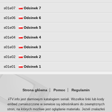
s01e07
Odcinek 7
s01e06
Odcinek 6
s01e05
Odcinek 5
s01e04
Odcinek 4
s01e03
Odcinek 3
s01e02
Odcinek 2
s01e01
Odcinek 1
Strona główna
Pomoc
Regulamin
iiTV.info jest darmowym katalogiem seriali. Wszelkie linki lub kody
embed zamieszczone w serwisie są odnośnikami do zewnętrznych
stron, na których możliwe jest oglądanie materiału. Jeżeli znalazłeś