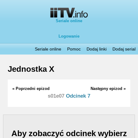
Seriale online
Logowanie
Seriale online
Pomoc
Dodaj linki
Dodaj serial
Jednostka X
« Poprzedni epizod
Następny epizod »
s01e07
Odcinek 7
Aby zobaczyć odcinek wybierz