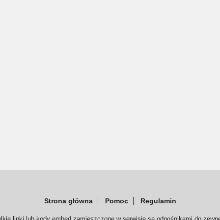
Strona główna
Pomoc
Regulamin
elkie linki lub kody embed zamieszczone w serwisie są odnośnikami do zewnę