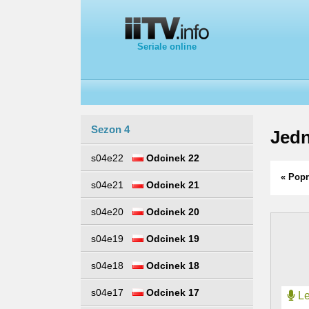
Seriale online
Sezon 4
Jedn
s04e22
Odcinek 22
« Popr
s04e21
Odcinek 21
s04e20
Odcinek 20
s04e19
Odcinek 19
s04e18
Odcinek 18
s04e17
Odcinek 17
Le