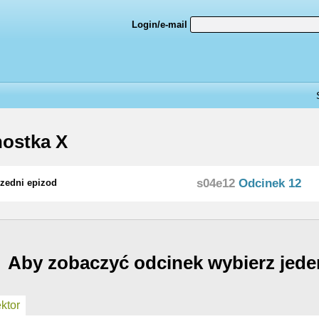
Login/e-mail
ostka X
s04e12
Odcinek 12
zedni epizod
Aby zobaczyć odcinek wybierz jede
ktor