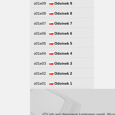
s01e09
Odcinek 9
s01e08
Odcinek 8
s01e07
Odcinek 7
s01e06
Odcinek 6
s01e05
Odcinek 5
s01e04
Odcinek 4
s01e03
Odcinek 3
s01e02
Odcinek 2
s01e01
Odcinek 1
iiTV.info jest darmowym katalogiem seriali. Wsz