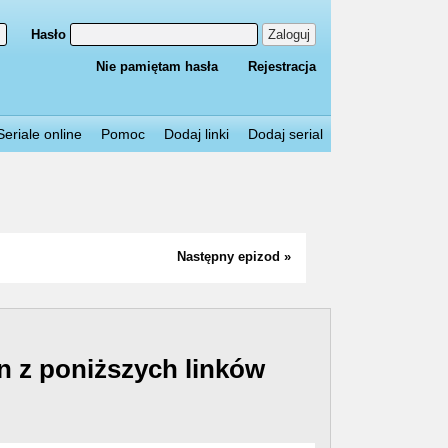
Hasło
Zaloguj
Nie pamiętam hasła
Rejestracja
Seriale online
Pomoc
Dodaj linki
Dodaj serial
Następny epizod »
n z poniższych linków