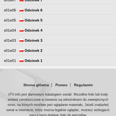
s01e06
Odcinek 6
s01e05
Odcinek 5
s01e04
Odcinek 4
s01e03
Odcinek 3
s01e02
Odcinek 2
s01e01
Odcinek 1
Strona główna
Pomoc
Regulamin
iiTV.info jest darmowym katalogiem seriali. Wszelkie linki lub kody
embed zamieszczone w serwisie są odnośnikami do zewnętrznych
stron, na których możliwe jest oglądanie materiału. Jeżeli znalazłeś
serial w internecie, który można legalnie oglądać, możesz wzbogacić
naszą bazę dodając linki do epizodów.