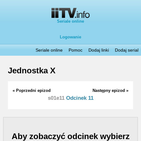
Seriale online
Logowanie
Seriale online
Pomoc
Dodaj linki
Dodaj serial
Jednostka X
« Poprzedni epizod
Następny epizod »
s01e11
Odcinek 11
Aby zobaczyć odcinek wybierz