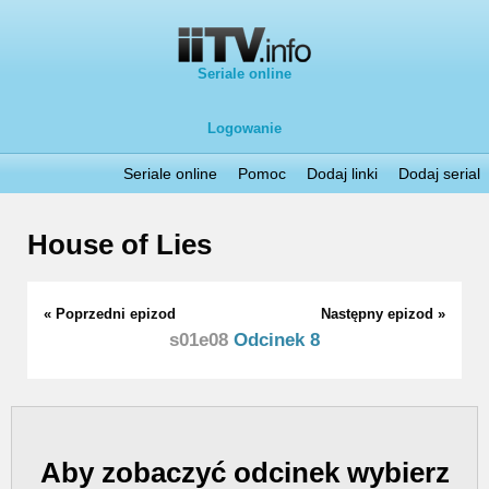
Seriale online
Logowanie
Seriale online
Pomoc
Dodaj linki
Dodaj serial
House of Lies
« Poprzedni epizod
Następny epizod »
s01e08
Odcinek 8
Aby zobaczyć odcinek wybierz