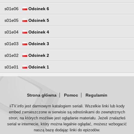
s01e06
Odcinek 6
s01e05
Odcinek 5
s01e04
Odcinek 4
s01e03
Odcinek 3
s01e02
Odcinek 2
s01e01
Odcinek 1
Strona główna
Pomoc
Regulamin
iiTV.info jest darmowym katalogiem seriali. Wszelkie linki lub kody
embed zamieszczone w serwisie są odnośnikami do zewnętrznych
stron, na których możliwe jest oglądanie materiału. Jeżeli znalazłeś
serial w internecie, który można legalnie oglądać, możesz wzbogacić
naszą bazę dodając linki do epizodów.