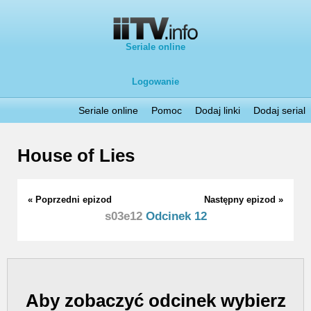
Seriale online
Logowanie
Seriale online
Pomoc
Dodaj linki
Dodaj serial
House of Lies
« Poprzedni epizod
Następny epizod »
s03e12
Odcinek 12
Aby zobaczyć odcinek wybierz