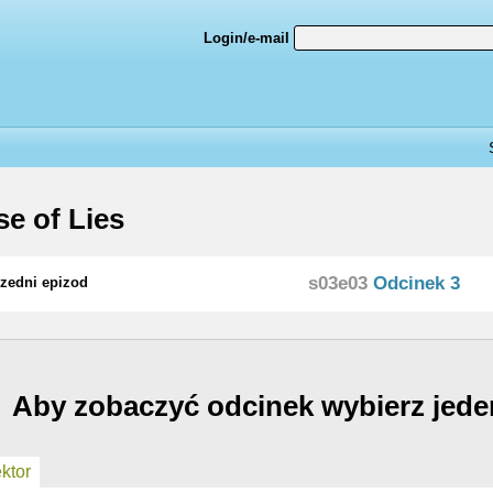
Login/e-mail
e of Lies
s03e03
Odcinek 3
zedni epizod
Aby zobaczyć odcinek wybierz jede
ktor