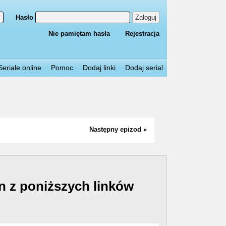
Hasło
Zaloguj
Nie pamiętam hasła
Rejestracja
Seriale online
Pomoc
Dodaj linki
Dodaj serial
Następny epizod »
n z poniższych linków