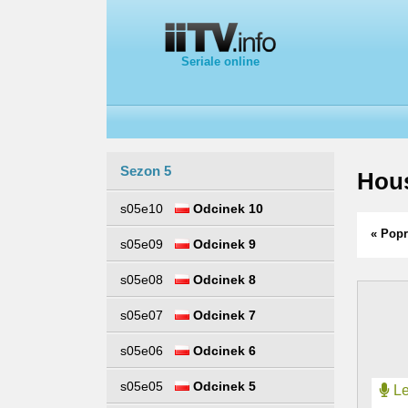
Seriale online
Sezon 5
Hous
s05e10
Odcinek 10
« Popr
s05e09
Odcinek 9
s05e08
Odcinek 8
s05e07
Odcinek 7
s05e06
Odcinek 6
s05e05
Odcinek 5
Le