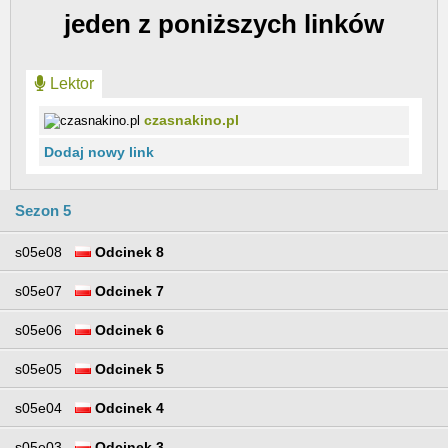
jeden z poniższych linków
Lektor
czasnakino.pl
Dodaj nowy link
Sezon 5
s05e08
Odcinek 8
s05e07
Odcinek 7
s05e06
Odcinek 6
s05e05
Odcinek 5
s05e04
Odcinek 4
s05e03
Odcinek 3