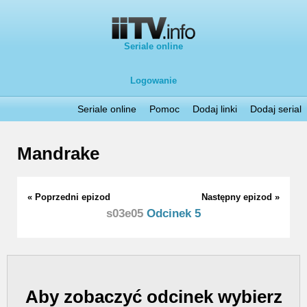
Seriale online
Logowanie
Seriale online
Pomoc
Dodaj linki
Dodaj serial
Mandrake
« Poprzedni epizod
Następny epizod »
s03e05
Odcinek 5
Aby zobaczyć odcinek wybierz