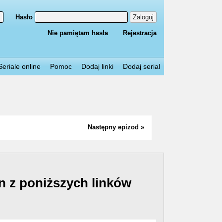
Hasło
Zaloguj
Nie pamiętam hasła
Rejestracja
Seriale online
Pomoc
Dodaj linki
Dodaj serial
Następny epizod »
n z poniższych linków