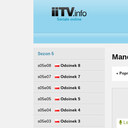
Seriale online
Sezon 5
Man
s05e08
Odcinek 8
« Popr
s05e07
Odcinek 7
s05e06
Odcinek 6
s05e05
Odcinek 5
s05e04
Odcinek 4
s05e03
Odcinek 3
Le