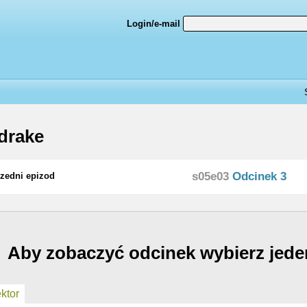
Login/e-mail
drake
s05e03
Odcinek 3
zedni epizod
Aby zobaczyć odcinek wybierz jede
ktor