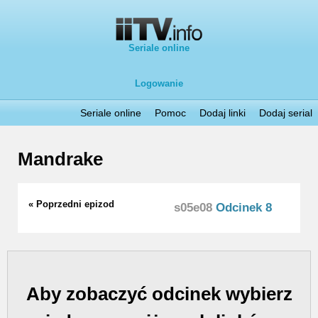
Seriale online
Logowanie
Seriale online
Pomoc
Dodaj linki
Dodaj serial
Mandrake
« Poprzedni epizod
s05e08
Odcinek 8
Aby zobaczyć odcinek wybierz