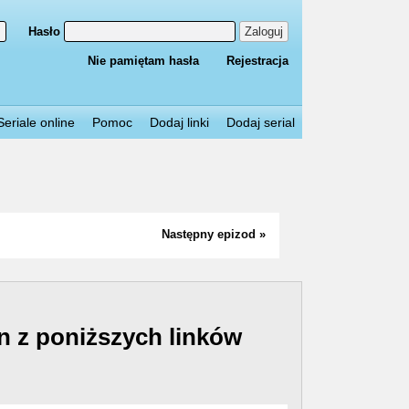
Hasło
Zaloguj
Nie pamiętam hasła
Rejestracja
Seriale online
Pomoc
Dodaj linki
Dodaj serial
Następny epizod »
n z poniższych linków