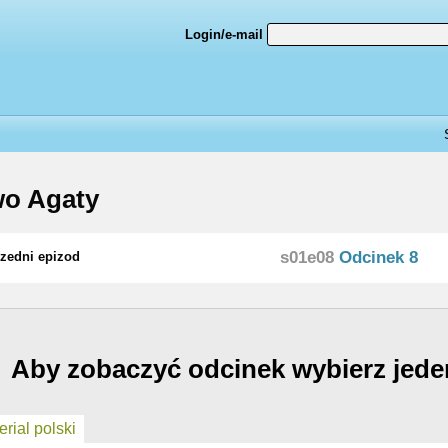
Login/e-mail
wo Agaty
s01e08
Odcinek 8
zedni epizod
Aby zobaczyć odcinek wybierz jede
rial polski