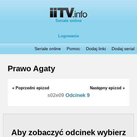
Seriale online
Logowanie
Seriale online
Pomoc
Dodaj linki
Dodaj serial
Prawo Agaty
« Poprzedni epizod
Następny epizod »
s02e09
Odcinek 9
Aby zobaczyć odcinek wybierz