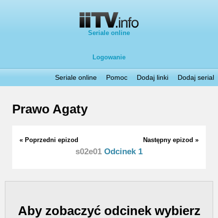
Seriale online
Logowanie
Seriale online
Pomoc
Dodaj linki
Dodaj serial
Prawo Agaty
« Poprzedni epizod
Następny epizod »
s02e01
Odcinek 1
Aby zobaczyć odcinek wybierz