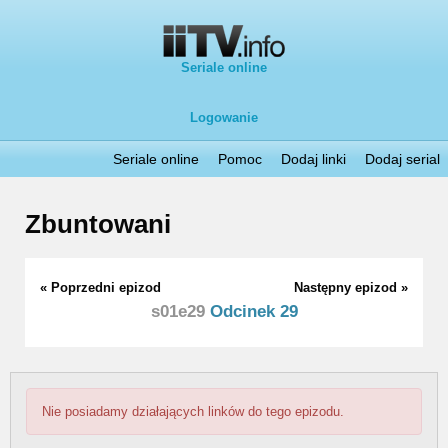
Seriale online
Logowanie
Seriale online
Pomoc
Dodaj linki
Dodaj serial
Zbuntowani
« Poprzedni epizod
Następny epizod »
s01e29
Odcinek 29
Nie posiadamy działających linków do tego epizodu.