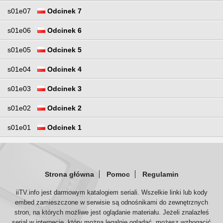
s01e07
Odcinek 7
s01e06
Odcinek 6
s01e05
Odcinek 5
s01e04
Odcinek 4
s01e03
Odcinek 3
s01e02
Odcinek 2
s01e01
Odcinek 1
Strona główna
Pomoc
Regulamin
iiTV.info jest darmowym katalogiem seriali. Wszelkie linki lub kody
embed zamieszczone w serwisie są odnośnikami do zewnętrznych
stron, na których możliwe jest oglądanie materiału. Jeżeli znalazłeś
serial w internecie, który można legalnie oglądać, możesz wzbogacić