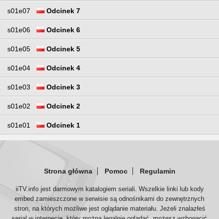
s01e07
Odcinek 7
s01e06
Odcinek 6
s01e05
Odcinek 5
s01e04
Odcinek 4
s01e03
Odcinek 3
s01e02
Odcinek 2
s01e01
Odcinek 1
Strona główna
Pomoc
Regulamin
iiTV.info jest darmowym katalogiem seriali. Wszelkie linki lub kody
embed zamieszczone w serwisie są odnośnikami do zewnętrznych
stron, na których możliwe jest oglądanie materiału. Jeżeli znalazłeś
serial w internecie, który można legalnie oglądać, możesz wzbogacić