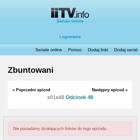
Seriale online
Logowanie
Seriale online
Pomoc
Dodaj linki
Dodaj serial
Zbuntowani
« Poprzedni epizod
Następny epizod »
s01e48
Odcinek 48
Nie posiadamy działających linków do tego epizodu.