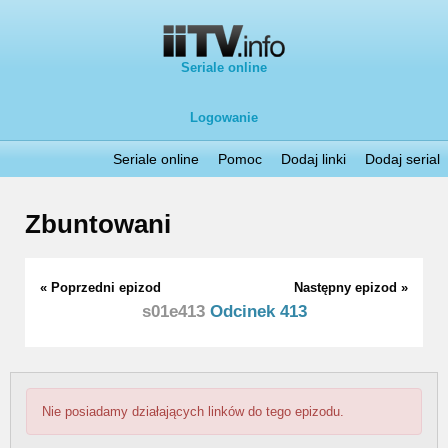
Seriale online
Logowanie
Seriale online
Pomoc
Dodaj linki
Dodaj serial
Zbuntowani
« Poprzedni epizod
Następny epizod »
s01e413
Odcinek 413
Nie posiadamy działających linków do tego epizodu.