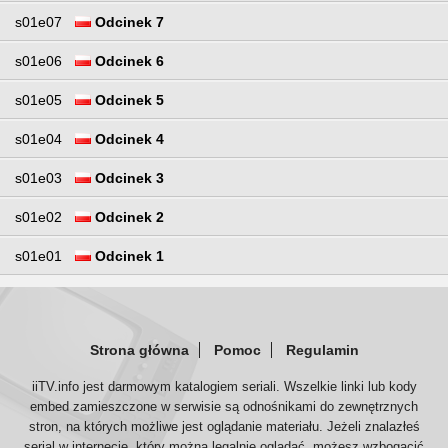
s01e07
Odcinek 7
s01e06
Odcinek 6
s01e05
Odcinek 5
s01e04
Odcinek 4
s01e03
Odcinek 3
s01e02
Odcinek 2
s01e01
Odcinek 1
Strona główna
Pomoc
Regulamin
iiTV.info jest darmowym katalogiem seriali. Wszelkie linki lub kody
embed zamieszczone w serwisie są odnośnikami do zewnętrznych
stron, na których możliwe jest oglądanie materiału. Jeżeli znalazłeś
serial w internecie, który można legalnie oglądać, możesz wzbogacić