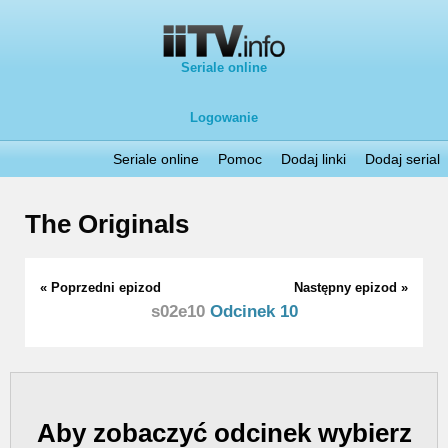
Seriale online
Logowanie
Seriale online
Pomoc
Dodaj linki
Dodaj serial
The Originals
« Poprzedni epizod
Następny epizod »
s02e10
Odcinek 10
Aby zobaczyć odcinek wybierz