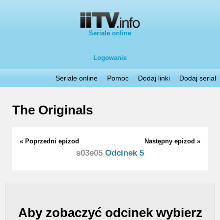
Seriale online
Logowanie
Seriale online
Pomoc
Dodaj linki
Dodaj serial
The Originals
« Poprzedni epizod
Następny epizod »
s03e05
Odcinek 5
Aby zobaczyć odcinek wybierz