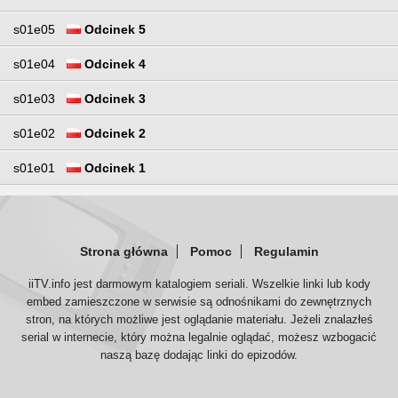
s01e05
Odcinek 5
s01e04
Odcinek 4
s01e03
Odcinek 3
s01e02
Odcinek 2
s01e01
Odcinek 1
Strona główna
Pomoc
Regulamin
iiTV.info jest darmowym katalogiem seriali. Wszelkie linki lub kody
embed zamieszczone w serwisie są odnośnikami do zewnętrznych
stron, na których możliwe jest oglądanie materiału. Jeżeli znalazłeś
serial w internecie, który można legalnie oglądać, możesz wzbogacić
naszą bazę dodając linki do epizodów.