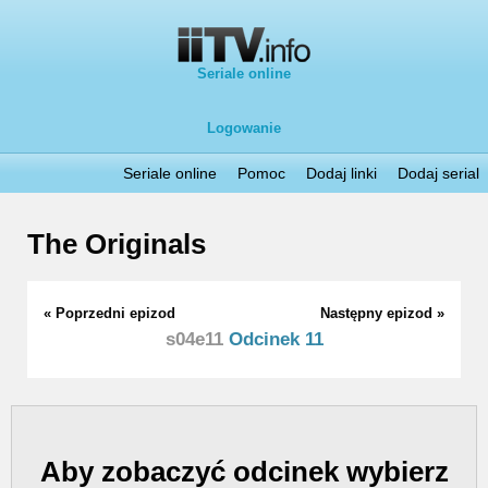
Seriale online
Logowanie
Seriale online
Pomoc
Dodaj linki
Dodaj serial
The Originals
« Poprzedni epizod
Następny epizod »
s04e11
Odcinek 11
Aby zobaczyć odcinek wybierz