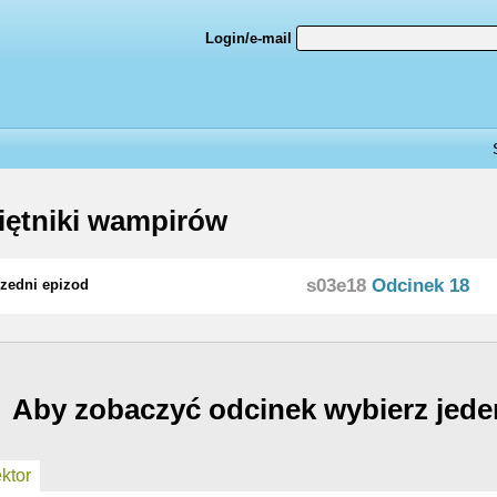
Login/e-mail
ętniki wampirów
s03e18
Odcinek 18
zedni epizod
Aby zobaczyć odcinek wybierz jede
ktor