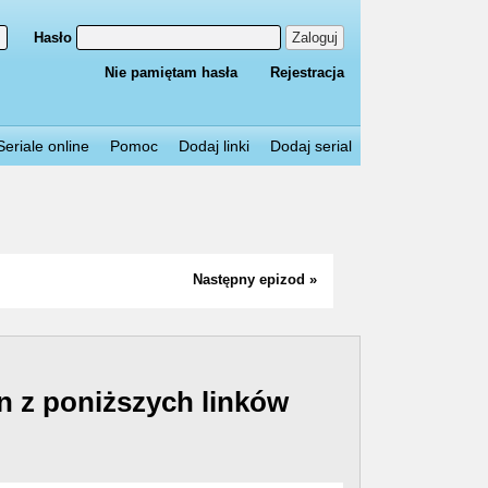
Hasło
Zaloguj
Nie pamiętam hasła
Rejestracja
Seriale online
Pomoc
Dodaj linki
Dodaj serial
Następny epizod »
n z poniższych linków