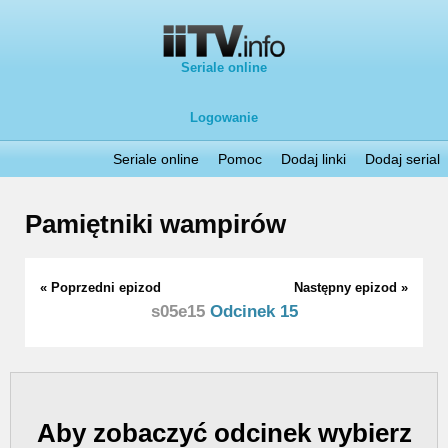
Seriale online
Logowanie
Seriale online
Pomoc
Dodaj linki
Dodaj serial
Pamiętniki wampirów
« Poprzedni epizod
Następny epizod »
s05e15
Odcinek 15
Aby zobaczyć odcinek wybierz