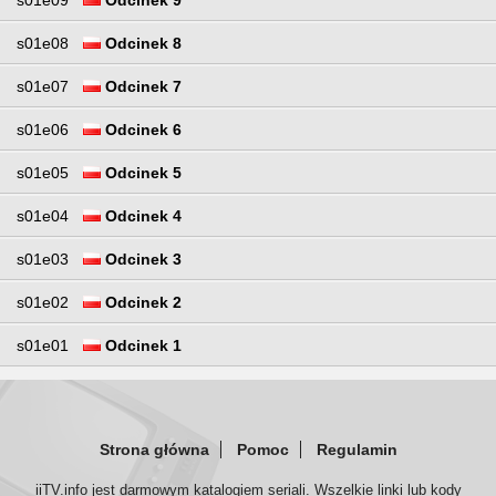
s01e08
Odcinek 8
s01e07
Odcinek 7
s01e06
Odcinek 6
s01e05
Odcinek 5
s01e04
Odcinek 4
s01e03
Odcinek 3
s01e02
Odcinek 2
s01e01
Odcinek 1
Strona główna
Pomoc
Regulamin
iiTV.info jest darmowym katalogiem seriali. Wszelkie linki lub kody