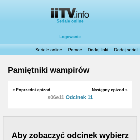
Seriale online
Logowanie
Seriale online
Pomoc
Dodaj linki
Dodaj serial
Pamiętniki wampirów
« Poprzedni epizod
Następny epizod »
s06e11
Odcinek 11
Aby zobaczyć odcinek wybierz