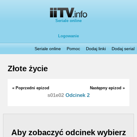
Seriale online
Logowanie
Seriale online
Pomoc
Dodaj linki
Dodaj serial
Złote życie
« Poprzedni epizod
Następny epizod »
s01e02
Odcinek 2
Aby zobaczyć odcinek wybierz