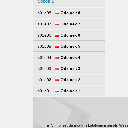
Sezon 1
s01e08
Odcinek 8
s01e07
Odcinek 7
s01e06
Odcinek 6
s01e05
Odcinek 5
s01e04
Odcinek 4
s01e03
Odcinek 3
s01e02
Odcinek 2
s01e01
Odcinek 1
iiTV.info jest darmowym katalogiem seriali. Wsz