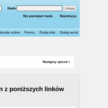
Hasło
Zaloguj
Nie pamiętam hasła
Rejestracja
Seriale online
Pomoc
Dodaj linki
Dodaj serial
Następny epizod »
n z poniższych linków