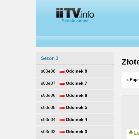
Seriale online
Sezon 3
Złot
s03e08
Odcinek 8
« Popr
s03e07
Odcinek 7
s03e06
Odcinek 6
s03e05
Odcinek 5
s03e04
Odcinek 4
s03e03
Odcinek 3
Le