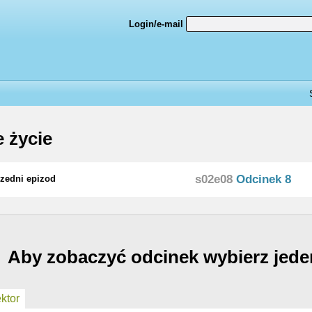
Login/e-mail
e życie
s02e08
Odcinek 8
zedni epizod
Aby zobaczyć odcinek wybierz jede
ktor