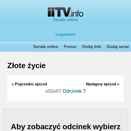
Seriale online
Logowanie
Seriale online
Pomoc
Dodaj linki
Dodaj serial
Złote życie
« Poprzedni epizod
Następny epizod »
s02e07
Odcinek 7
Aby zobaczyć odcinek wybierz