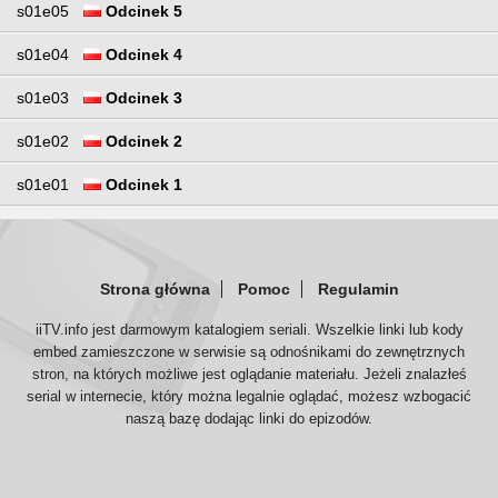
s01e05
Odcinek 5
s01e04
Odcinek 4
s01e03
Odcinek 3
s01e02
Odcinek 2
s01e01
Odcinek 1
Strona główna
Pomoc
Regulamin
iiTV.info jest darmowym katalogiem seriali. Wszelkie linki lub kody
embed zamieszczone w serwisie są odnośnikami do zewnętrznych
stron, na których możliwe jest oglądanie materiału. Jeżeli znalazłeś
serial w internecie, który można legalnie oglądać, możesz wzbogacić
naszą bazę dodając linki do epizodów.