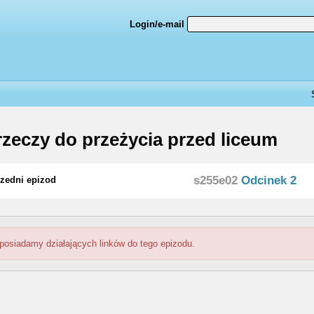
Login/e-mail
rzeczy do przeżycia przed liceum
s255e02
Odcinek 2
zedni epizod
 posiadamy działających linków do tego epizodu.