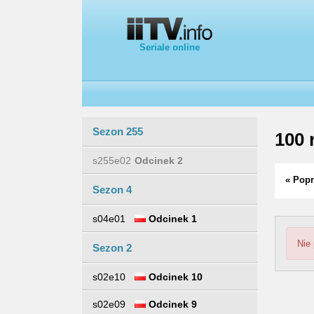
Seriale online
Sezon 255
100 
s255e02
Odcinek 2
« Popr
Sezon 4
s04e01
Odcinek 1
Nie
Sezon 2
s02e10
Odcinek 10
s02e09
Odcinek 9