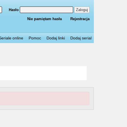
Hasło
Zaloguj
Nie pamiętam hasła
Rejestracja
Seriale online
Pomoc
Dodaj linki
Dodaj serial