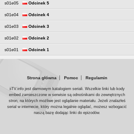
s01e05
Odcinek 5
s01e04
Odcinek 4
s01e03
Odcinek 3
s01e02
Odcinek 2
s01e01
Odcinek 1
Strona główna
Pomoc
Regulamin
iiTV.info jest darmowym katalogiem seriali. Wszelkie linki lub kody
embed zamieszczone w serwisie są odnośnikami do zewnętrznych
stron, na których możliwe jest oglądanie materiału. Jeżeli znalazłeś
serial w internecie, który można legalnie oglądać, możesz wzbogacić
naszą bazę dodając linki do epizodów.