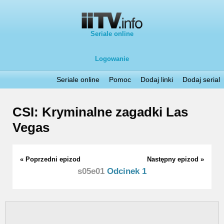
Seriale online
Logowanie
Seriale online
Pomoc
Dodaj linki
Dodaj serial
CSI: Kryminalne zagadki Las
Vegas
« Poprzedni epizod
Następny epizod »
s05e01
Odcinek 1