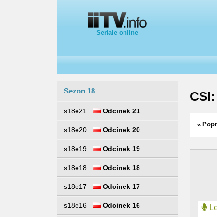
Seriale online
Sezon 18
CSI:
s18e21
Odcinek 21
« Popr
s18e20
Odcinek 20
s18e19
Odcinek 19
s18e18
Odcinek 18
s18e17
Odcinek 17
s18e16
Odcinek 16
Le