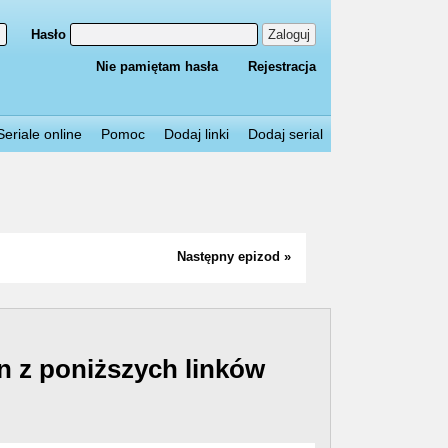
Hasło
Zaloguj
Nie pamiętam hasła
Rejestracja
Seriale online
Pomoc
Dodaj linki
Dodaj serial
Następny epizod »
n z poniższych linków