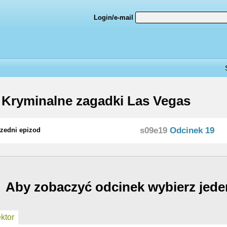
Login/e-mail
 Kryminalne zagadki Las Vegas
s09e19
Odcinek 19
zedni epizod
Aby zobaczyć odcinek wybierz jede
ktor