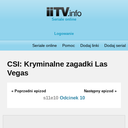
Seriale online
Logowanie
Seriale online
Pomoc
Dodaj linki
Dodaj serial
CSI: Kryminalne zagadki Las
Vegas
« Poprzedni epizod
Następny epizod »
s11e10
Odcinek 10