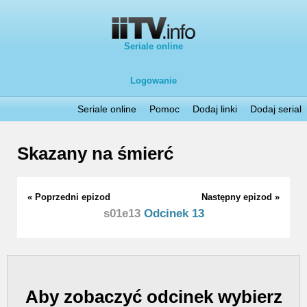
Seriale online
Logowanie
Seriale online
Pomoc
Dodaj linki
Dodaj serial
Skazany na śmierć
« Poprzedni epizod
Następny epizod »
s01e13
Odcinek 13
Aby zobaczyć odcinek wybierz