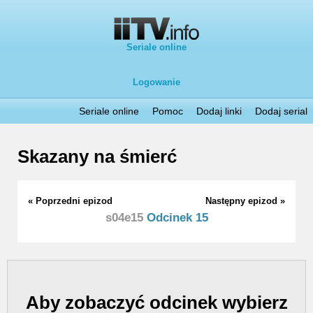
Seriale online
Logowanie
Seriale online
Pomoc
Dodaj linki
Dodaj serial
Skazany na śmierć
« Poprzedni epizod
Następny epizod »
s04e15
Odcinek 15
Aby zobaczyć odcinek wybierz