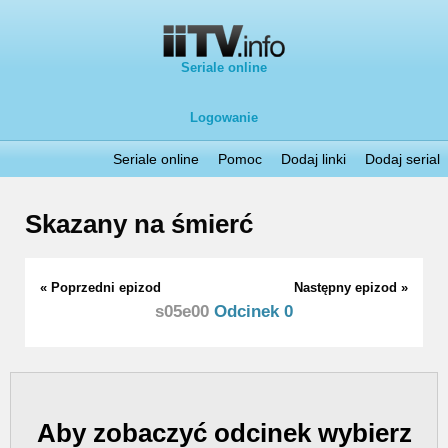
Seriale online
Logowanie
Seriale online
Pomoc
Dodaj linki
Dodaj serial
Skazany na śmierć
« Poprzedni epizod
Następny epizod »
s05e00
Odcinek 0
Aby zobaczyć odcinek wybierz