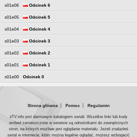
s01e06
Odcinek 6
s01e05
Odcinek 5
s01e04
Odcinek 4
s01e03
Odcinek 3
s01e02
Odcinek 2
s01e01
Odcinek 1
s01e00
Odcinek 0
Strona główna
Pomoc
Regulamin
iiTV.info jest darmowym katalogiem seriali. Wszelkie linki lub kody
embed zamieszczone w serwisie są odnośnikami do zewnętrznych
stron, na których możliwe jest oglądanie materiału. Jeżeli znalazłeś
serial w internecie, który można legalnie oglądać, możesz wzbogacić