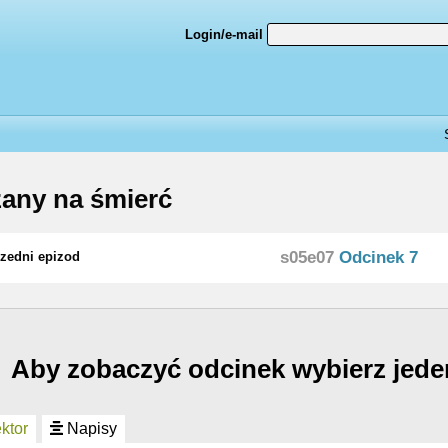
Login/e-mail
any na śmierć
s05e07
Odcinek 7
zedni epizod
Aby zobaczyć odcinek wybierz jede
ktor
Napisy