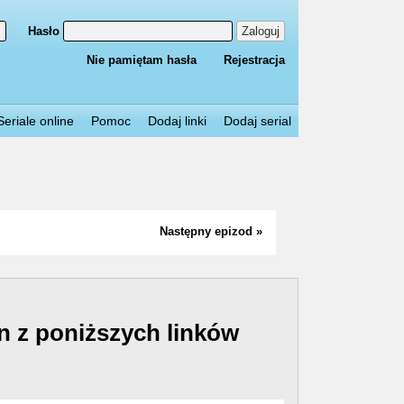
Hasło
Zaloguj
Nie pamiętam hasła
Rejestracja
Seriale online
Pomoc
Dodaj linki
Dodaj serial
Następny epizod »
n z poniższych linków