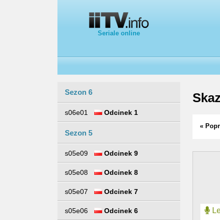
Seriale online
Sezon 6
Skaz
s06e01
Odcinek 1
« Popr
Sezon 5
s05e09
Odcinek 9
s05e08
Odcinek 8
s05e07
Odcinek 7
Le
s05e06
Odcinek 6