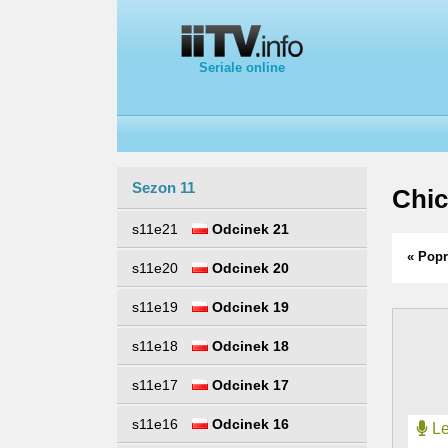
Seriale online
Sezon 11
Chi
s11e21
Odcinek 21
« Popr
s11e20
Odcinek 20
s11e19
Odcinek 19
s11e18
Odcinek 18
s11e17
Odcinek 17
s11e16
Odcinek 16
Le