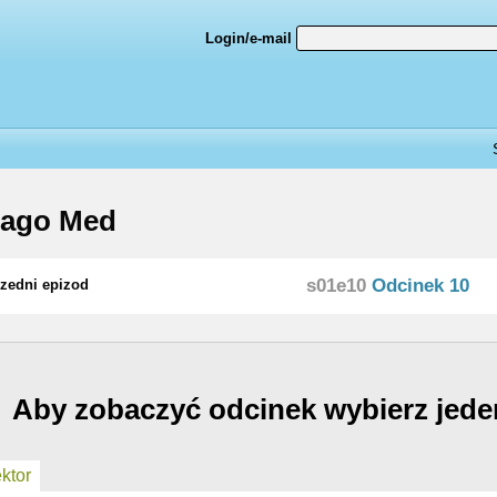
Login/e-mail
cago Med
s01e10
Odcinek 10
zedni epizod
Aby zobaczyć odcinek wybierz jede
ktor