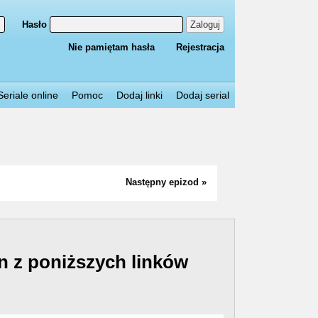
Hasło
Zaloguj
Nie pamiętam hasła
Rejestracja
Seriale online
Pomoc
Dodaj linki
Dodaj serial
Następny epizod »
n z poniższych linków