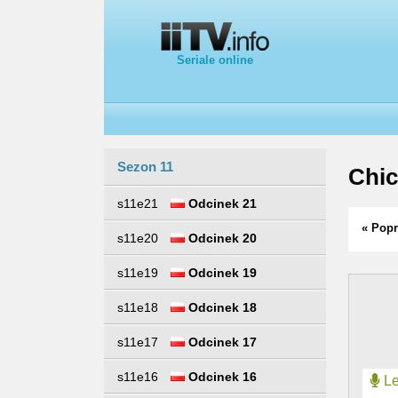
Seriale online
Sezon 11
Chi
s11e21
Odcinek 21
« Popr
s11e20
Odcinek 20
s11e19
Odcinek 19
s11e18
Odcinek 18
s11e17
Odcinek 17
s11e16
Odcinek 16
Le